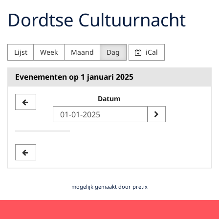
Ga naar de
Dordtse Cultuurnacht
hoofdinhoud
Lijst
Week
Maand
Dag
iCal
Evenementen op 1 januari 2025
Selecteer
Datum
een
datum
om
weer
te
geven
mogelijk gemaakt door pretix